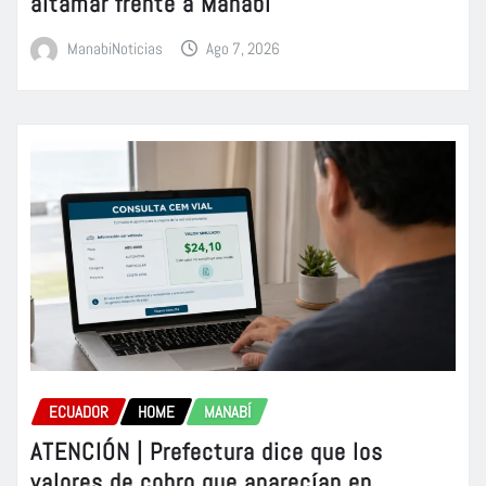
altamar frente a Manabí
ManabiNoticias
Ago 7, 2026
ECUADOR
HOME
MANABÍ
ATENCIÓN | Prefectura dice que los
valores de cobro que aparecían en