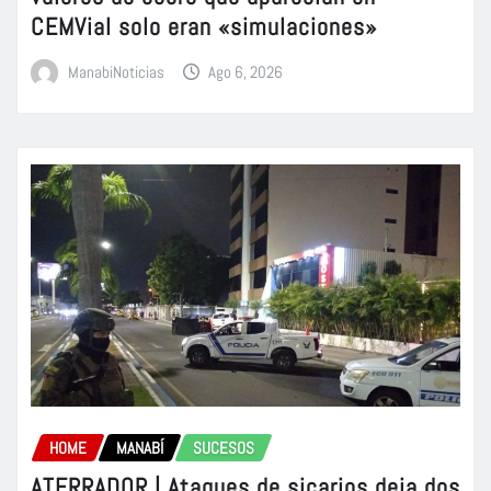
CEMVial solo eran «simulaciones»
ManabiNoticias
Ago 6, 2026
HOME
MANABÍ
SUCESOS
ATERRADOR | Ataques de sicarios deja dos