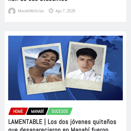
ManabiNoticias
Ago 7, 2026
HOME
MANABÍ
SUCESOS
LAMENTABLE | Los dos jóvenes quiteños
que desaparecieron en Manabí fueron