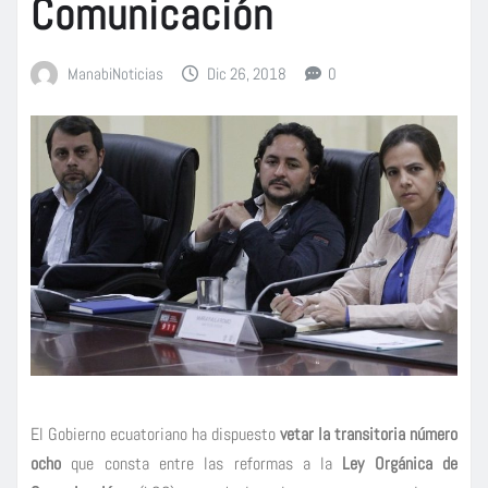
Comunicación
ManabiNoticias
Dic 26, 2018
0
El Gobierno ecuatoriano ha dispuesto
vetar la transitoria número
ocho
que consta entre las reformas a la
Ley Orgánica de