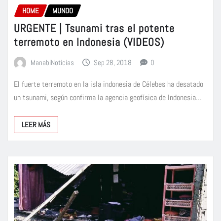
HOME
MUNDO
URGENTE | Tsunami tras el potente
terremoto en Indonesia (VIDEOS)
ManabiNoticias
Sep 28, 2018
0
El fuerte terremoto en la isla indonesia de Célebes ha desatado
un tsunami, según confirma la agencia geofísica de Indonesia…
LEER MÁS