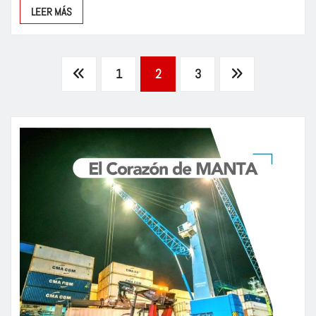
LEER MÁS
Paginación
1
2
3
de
entradas