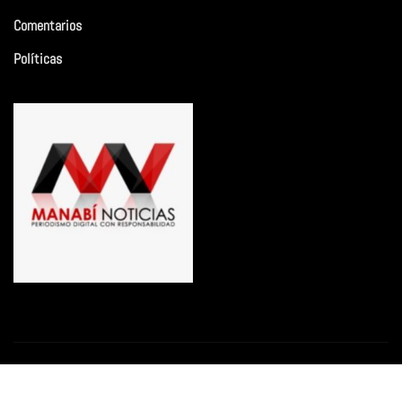
Comentarios
Políticas
Copyright © 2026 | Funciona con
WordPress
|
Newsio
por
ThemeArile