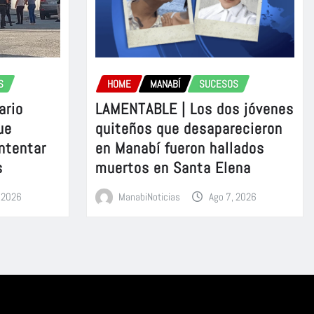
S
HOME
MANABÍ
SUCESOS
ario
LAMENTABLE | Los dos jóvenes
ue
quiteños que desaparecieron
intentar
en Manabí fueron hallados
s
muertos en Santa Elena
, 2026
ManabiNoticias
Ago 7, 2026