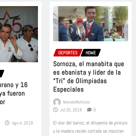
DEPORTES
HOME
Sornoza, el manabita que
es ebanista y lider de la
“Tri” de Olimpiadas
rano y 16
Especiales
ya fueron
or
ManabiNoticias
Jul 25, 2018
0
El olor del barniz, el diluyente de pintura
Ago 4, 2018
y la madera recién cortada se mezclan