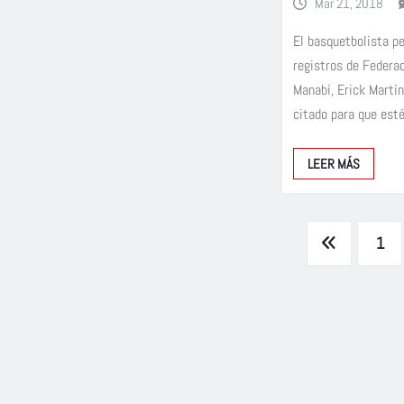
Mar 21, 2018
El basquetbolista p
registros de Federa
Manabí, Erick Martín
citado para que es
LEER MÁS
Paginación
1
de
entradas