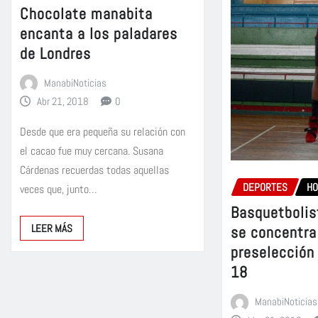
Chocolate manabita
encanta a los paladares
de Londres
ManabiNoticias
Abr 21, 2018
0
Desde que era pequeña su relación con
el cacao fue muy cercana. Susana
Cárdenas recuerdas todas aquellas
DEPORTES
H
veces que, junto…
Basquetbolis
LEER MÁS
se concentra
preselección
18
ManabiNoticias