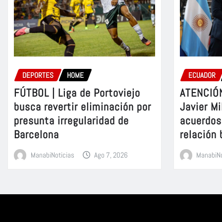
DEPORTES
HOME
ECUADOR
FÚTBOL | Liga de Portoviejo
ATENCIÓN
busca revertir eliminación por
Javier Mi
presunta irregularidad de
acuerdos 
Barcelona
relación 
ManabiNoticias
Ago 7, 2026
ManabiNo