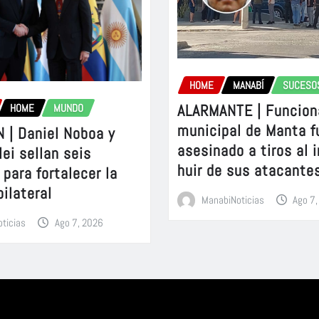
HOME
MANABÍ
SUCESO
ALARMANTE | Funcion
HOME
MUNDO
municipal de Manta f
 | Daniel Noboa y
asesinado a tiros al 
lei sellan seis
huir de sus atacante
para fortalecer la
bilateral
ManabiNoticias
Ago 7
ticias
Ago 7, 2026