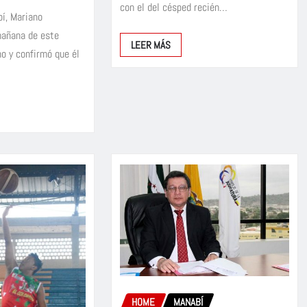
con el del césped recién…
bí, Mariano
mañana de este
LEER MÁS
o y confirmó que él
HOME
MANABÍ