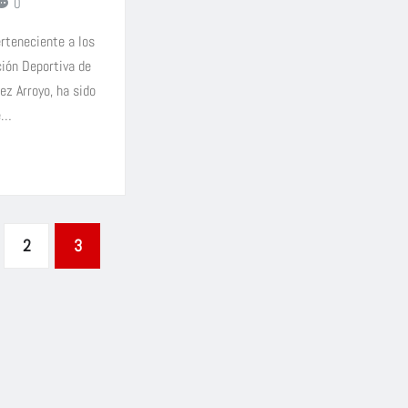
0
erteneciente a los
ción Deportiva de
ez Arroyo, ha sido
té…
2
3