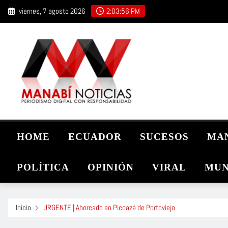
Saltar
viernes, 7 agosto 2026
2:03:58 PM
al
contenido
HOME
ECUADOR
SUCESOS
MA
POLÍTICA
OPINIÓN
VIRAL
MUN
Inicio
URGENTE | Ahorcado en Picoazá de Portoviejo