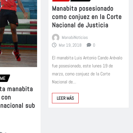
Manabita posesionado
como conjuez en la Corte
Nacional de Justicia
ManabiNoticias
Mar 19, 2018
0
El manabita Luis Antonio Cando Arévalo
fue posesionado, este lunes 19 de
marzo, como conjuez de la Corte
OME
Nacional de…
ta manabita
 con
LEER MÁS
 nacional sub