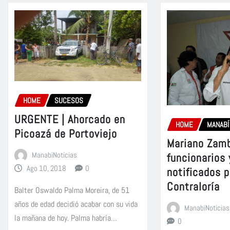
HOME
SUCESOS
URGENTE | Ahorcado en
HOME
MANABÍ
Picoazá de Portoviejo
Mariano Zamb
ManabiNoticias
funcionarios 
Ago 10, 2018
0
notificados p
Contraloría
Balter Oswaldo Palma Moreira, de 51
años de edad decidió acabar con su vida
ManabiNoticias
la mañana de hoy. Palma habría…
0