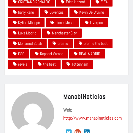
CRISTIANO RONALDO
Eden Hazard
FIFA
harry kane
Juventus
Kevin De Bruyne
Kylian Mbappé
Lionel Messi
Liverpool
Luka Modric
Manchester City
Mohamed Salah
premio
premio the best
PSG
Raphäel Varane
REAL MADRID
revela
the best
Tottenham
ManabiNoticias
Web:
http://www.manabinoticias.com